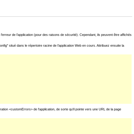
l'erreur de l'application (pour des raisons de sécurité). Cependant, ils peuvent être affichés
fig" situé dans le répertoire racine de l'application Web en cours. Attribuez ensuite la
uration <customErrors> de l'application, de sorte qu'il pointe vers une URL de la page