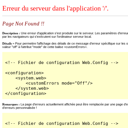
Erreur du serveur dans l'application '/'.
Page Not Found !!
Description :
Une erreur d'application s'est produite sur le serveur. Les paramètres d'erreur
par les navigateurs qui s'exécutent sur l'ordinateur serveur local.
Détails =
Pour permettre l'affichage des détails de ce message d'erreur spécifique sur les o
valeur "off" à l'attribut "mode" de cette balise <customErrors>.
<!-- Fichier de configuration Web.Config -->

<configuration>

    <system.web>

        <customErrors mode="Off"/>

    </system.web>

</configuration>
Remarques :
La page d'erreurs actuellement affichée peut être remplacée par une page d'erre
d'erreurs personnalisée !
<!-- Fichier de configuration Web.Config -->
