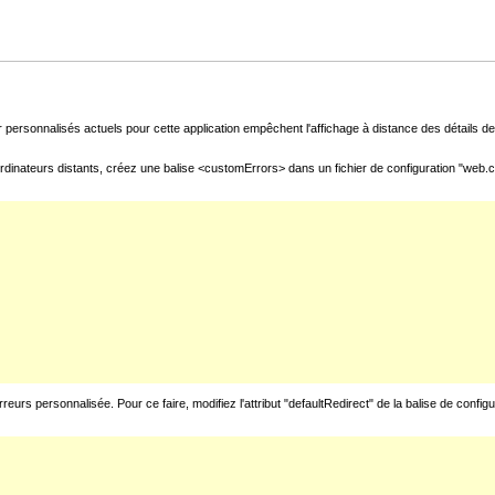
 personnalisés actuels pour cette application empêchent l'affichage à distance des détails de 
rdinateurs distants, créez une balise <customErrors> dans un fichier de configuration "web.con
urs personnalisée. Pour ce faire, modifiez l'attribut "defaultRedirect" de la balise de config