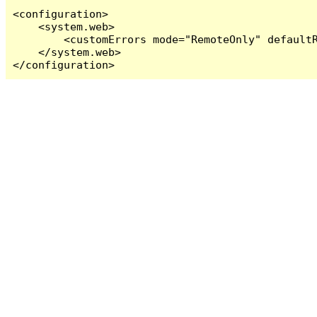
<configuration>

    <system.web>

        <customErrors mode="RemoteOnly" defaultR
    </system.web>

</configuration>