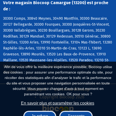
Votre magasin Biocoop Camargue (13200) est proche
de :
30300 Comps, 30840 Meynes, 30490 Montfrin, 30300 Beaucaire,
30127 Bellegarde, 30300 Fourques, 30300 Jonquières-St-Vincent,
30300 Vallabrègues, 30230 Bouillargues, 30128 Garons, 30230
Rodilhan, 30129 Manduel, 30129 Redessan, 30510 Générac, 30800
St-Gilles, 13200 Arles, 13990 Fontvieille, 13104 Mas-Thibert, 13280
Raphèle-lès-Arles, 13310 St-Martin-de-Crau, 13123 L, 13690
Graveson, 13890 Mouriès, 13520 Les Baux-de-Provence, 13910
Maillane, 13520 Maussane-les-Alpilles, 13520 Paradou, 13210 St-
Rémy-de-Provence, 13150 Boulbon, 13103 Mas-Blanc-des-
Afin de vous offrir la meilleure expérience possible, Biocoop utilise
Alpilles
des cookies : pour assurer une performance optimale du site, pour
récolter des statistiques afin d'analyser le trafic et la performance
du site et vous proposer une navigation personnalisée en toute
sécurité. Vous pouvez changer d'avis à tout moment en
Biocoop.fr
Le réseau Biocoop
paramétrant vos cookies. OK pour vous ?
Copyright Biocoop 2026
En savoir plus et paramétrer les cookies