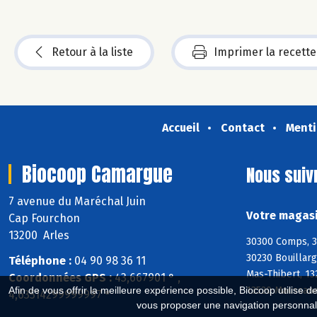
Retour à la liste
Imprimer la recette
Accueil
Contact
Menti
Biocoop Camargue
Nous suiv
7 avenue du Maréchal Juin
Votre magasi
Cap Fourchon
13200 Arles
30300 Comps, 3
30230 Bouillarg
Téléphone :
04 90 98 36 11
Mas-Thibert, 13
Coordonnées GPS :
43,667901 ° ,
13520 Maussane
Afin de vous offrir la meilleure expérience possible, Biocoop utilise d
4,63514299999997 °
vous proposer une navigation personnal