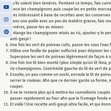
qu’ils soient bien tendres. Pendant ce temps, fais cuire
Rince les champignons puis coupe les en petits morceaux
très intéressant à base de recettes avec les conserves 
Dans une poêle avec un peu de matière grasse, fais reve
tendres, passe-les au mixeur.
Mélange les champignons mixés au riz, ajoutes-y le per
anti-gaspi !
Une fois les vert de poireau cuits, passe-les sous l’eau 
Utilise une feuille de papier sulfurisé pour déposer les vert
Superpose les vert de poireau légèrement de façon à o
Une fois ton lit bien monté (plus simple qu’un lit Ikea,
riz-champignons. L’extrémité gauche du lit de vert de 
Ensuite, un peu comme un sushi, enroule le lit de poir
serrer le rouleau. Afin que ce dernier garde sa forme, m
couper.
Il ne te restera plus qu’à mettre les cannellonis coupés 
passer rapidement au four afin que le fromage fonde et
Et voilà ! Une recette anti-gaspi ultra facile, et qui don