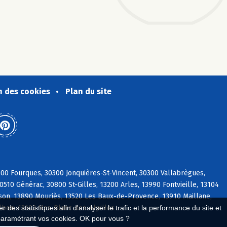
n des cookies
Plan du site
00 Fourques, 30300 Jonquières-St-Vincent, 30300 Vallabrègues,
510 Générac, 30800 St-Gilles, 13200 Arles, 13990 Fontvieille, 13104
eson, 13890 Mouriès, 13520 Les Baux-de-Provence, 13910 Maillane,
lbon, 13103 Mas-Blanc-des-Alpilles
 des statistiques afin d'analyser le trafic et la performance du site et
paramétrant vos cookies. OK pour vous ?