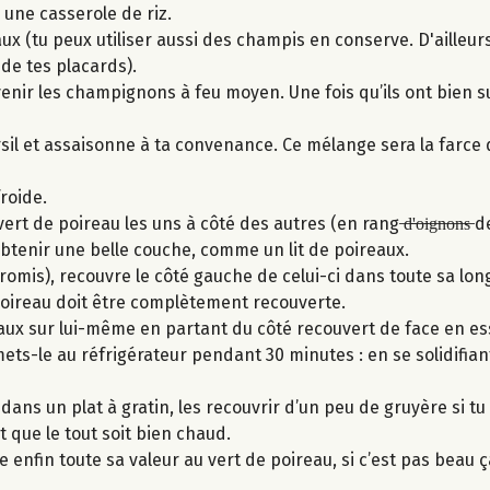
 une casserole de riz.
 (tu peux utiliser aussi des champis en conserve. D'ailleurs, 
de tes placards).
nir les champignons à feu moyen. Une fois qu’ils ont bien su
sil et assaisonne à ta convenance. Ce mélange sera la farce 
froide.
 de poireau les uns à côté des autres (en rang ̶d̶'̶o̶i̶g̶n̶o̶n̶s̶ 
btenir une belle couche, comme un lit de poireaux.
 promis), recouvre le côté gauche de celui-ci dans toute sa lon
poireau doit être complètement recouverte.
eaux sur lui-même en partant du côté recouvert de face en e
ets-le au réfrigérateur pendant 30 minutes : en se solidifiant,
dans un plat à gratin, les recouvrir d’un peu de gruyère si tu 
 que le tout soit bien chaud.
ne enfin toute sa valeur au vert de poireau, si c’est pas beau ç