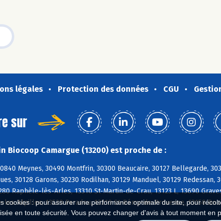
ons légales
Protection des données
CGU
Gestio
re sur
n Biocoop Camargue (13200) est proche de :
0840 Meynes, 30490 Montfrin, 30300 Beaucaire, 30127 Bellegarde, 303
ues, 30128 Garons, 30230 Rodilhan, 30129 Manduel, 30129 Redessan, 30
280 Raphèle-lès-Arles, 13310 St-Martin-de-Crau, 13123 L, 13690 Grav
-les-Alpilles, 13520 Paradou, 13210 St-Rémy-de-Provence, 13150 Bou
es cookies : pour assurer une performance optimale du site, pour récolter
isée en toute sécurité. Vous pouvez changer d'avis à tout moment en 