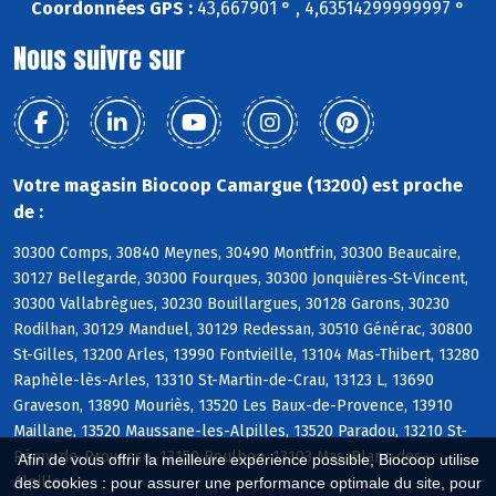
Coordonnées GPS :
43,667901 ° , 4,63514299999997 °
Nous suivre sur
Votre magasin Biocoop Camargue (13200) est proche
de :
30300 Comps, 30840 Meynes, 30490 Montfrin, 30300 Beaucaire,
30127 Bellegarde, 30300 Fourques, 30300 Jonquières-St-Vincent,
30300 Vallabrègues, 30230 Bouillargues, 30128 Garons, 30230
Rodilhan, 30129 Manduel, 30129 Redessan, 30510 Générac, 30800
St-Gilles, 13200 Arles, 13990 Fontvieille, 13104 Mas-Thibert, 13280
Raphèle-lès-Arles, 13310 St-Martin-de-Crau, 13123 L, 13690
Graveson, 13890 Mouriès, 13520 Les Baux-de-Provence, 13910
Maillane, 13520 Maussane-les-Alpilles, 13520 Paradou, 13210 St-
Rémy-de-Provence, 13150 Boulbon, 13103 Mas-Blanc-des-
Afin de vous offrir la meilleure expérience possible, Biocoop utilise
Alpilles
des cookies : pour assurer une performance optimale du site, pour