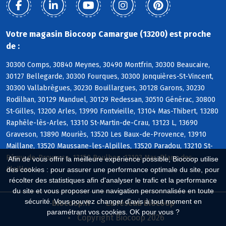
Votre magasin Biocoop Camargue (13200) est proche
de :
30300 Comps, 30840 Meynes, 30490 Montfrin, 30300 Beaucaire,
30127 Bellegarde, 30300 Fourques, 30300 Jonquières-St-Vincent,
30300 Vallabrègues, 30230 Bouillargues, 30128 Garons, 30230
Rodilhan, 30129 Manduel, 30129 Redessan, 30510 Générac, 30800
St-Gilles, 13200 Arles, 13990 Fontvieille, 13104 Mas-Thibert, 13280
Raphèle-lès-Arles, 13310 St-Martin-de-Crau, 13123 L, 13690
Graveson, 13890 Mouriès, 13520 Les Baux-de-Provence, 13910
Maillane, 13520 Maussane-les-Alpilles, 13520 Paradou, 13210 St-
Rémy-de-Provence, 13150 Boulbon, 13103 Mas-Blanc-des-
Afin de vous offrir la meilleure expérience possible, Biocoop utilise
Alpilles
des cookies : pour assurer une performance optimale du site, pour
récolter des statistiques afin d'analyser le trafic et la performance
du site et vous proposer une navigation personnalisée en toute
sécurité. Vous pouvez changer d'avis à tout moment en
Biocoop.fr
Le réseau Biocoop
paramétrant vos cookies. OK pour vous ?
Copyright Biocoop 2026