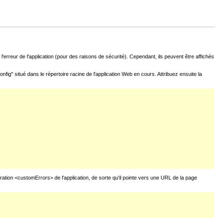
l'erreur de l'application (pour des raisons de sécurité). Cependant, ils peuvent être affichés
fig" situé dans le répertoire racine de l'application Web en cours. Attribuez ensuite la
uration <customErrors> de l'application, de sorte qu'il pointe vers une URL de la page