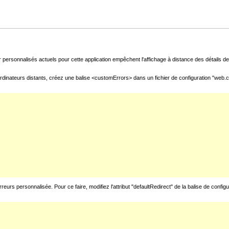
 personnalisés actuels pour cette application empêchent l'affichage à distance des détails de 
rdinateurs distants, créez une balise <customErrors> dans un fichier de configuration "web.con
urs personnalisée. Pour ce faire, modifiez l'attribut "defaultRedirect" de la balise de config