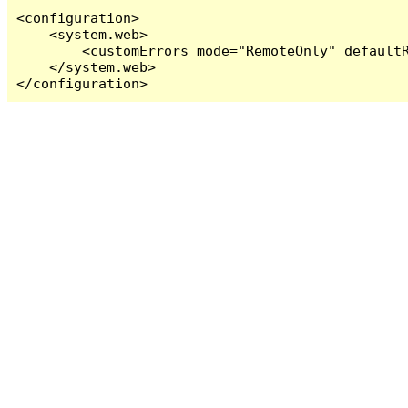
<configuration>

    <system.web>

        <customErrors mode="RemoteOnly" defaultR
    </system.web>

</configuration>