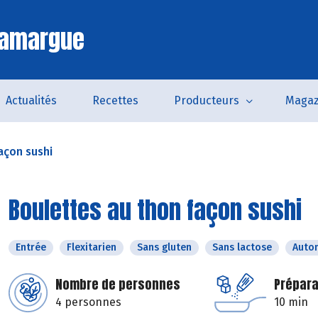
Camargue
Actualités
Recettes
Producteurs
Magaz
açon sushi
Boulettes au thon façon sushi
Entrée
Flexitarien
Sans gluten
Sans lactose
Auto
Nombre de personnes
Prépara
4 personnes
10 min