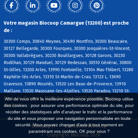
Votre magasin Biocoop Camargue (13200) est proche
de :
30300 Comps, 30840 Meynes, 30490 Montfrin, 30300 Beaucaire,
30127 Bellegarde, 30300 Fourques, 30300 Jonquières-St-Vincent,
30300 Vallabrègues, 30230 Bouillargues, 30128 Garons, 30230
Rodilhan, 30129 Manduel, 30129 Redessan, 30510 Générac, 30800
St-Gilles, 13200 Arles, 13990 Fontvieille, 13104 Mas-Thibert, 13280
Raphèle-lès-Arles, 13310 St-Martin-de-Crau, 13123 L, 13690
Graveson, 13890 Mouriès, 13520 Les Baux-de-Provence, 13910
Maillane, 13520 Maussane-les-Alpilles, 13520 Paradou, 13210 St-
Rémy-de-Provence, 13150 Boulbon, 13103 Mas-Blanc-des-
Afin de vous offrir la meilleure expérience possible, Biocoop utilise
Alpilles
des cookies : pour assurer une performance optimale du site, pour
récolter des statistiques afin d'analyser le trafic et la performance
du site et vous proposer une navigation personnalisée en toute
sécurité. Vous pouvez changer d'avis à tout moment en
Biocoop.fr
Le réseau Biocoop
paramétrant vos cookies. OK pour vous ?
Copyright Biocoop 2026