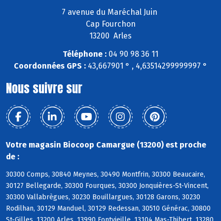
7 avenue du Maréchal Juin
Cap Fourchon
13200 Arles
Téléphone :
04 90 98 36 11
Coordonnées GPS :
43,667901 ° , 4,63514299999997 °
Nous suivre sur
Votre magasin Biocoop Camargue (13200) est proche
de :
30300 Comps, 30840 Meynes, 30490 Montfrin, 30300 Beaucaire,
30127 Bellegarde, 30300 Fourques, 30300 Jonquières-St-Vincent,
30300 Vallabrègues, 30230 Bouillargues, 30128 Garons, 30230
Rodilhan, 30129 Manduel, 30129 Redessan, 30510 Générac, 30800
St-Gilles, 13200 Arles, 13990 Fontvieille, 13104 Mas-Thibert, 13280