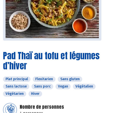
Pad Thaï au tofu et légumes
d’hiver
Plat principal
Flexitarien
Sans gluten
Sans lactose
Sans porc
Vegan
Végétalien
Végétarien
Hiver
Nombre de personnes