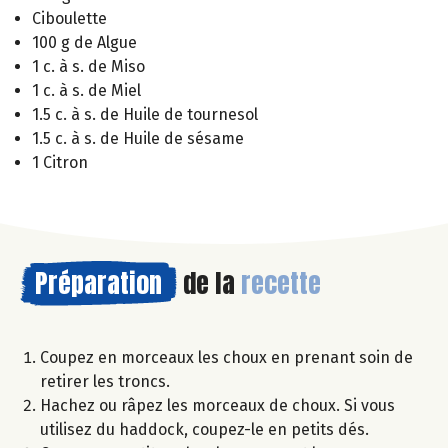
Ciboulette
100 g de Algue
1 c. à s. de Miso
1 c. à s. de Miel
1.5 c. à s. de Huile de tournesol
1.5 c. à s. de Huile de sésame
1 Citron
Préparation
de la
recette
Coupez en morceaux les choux en prenant soin de
retirer les troncs.
Hachez ou râpez les morceaux de choux. Si vous
utilisez du haddock, coupez-le en petits dés.