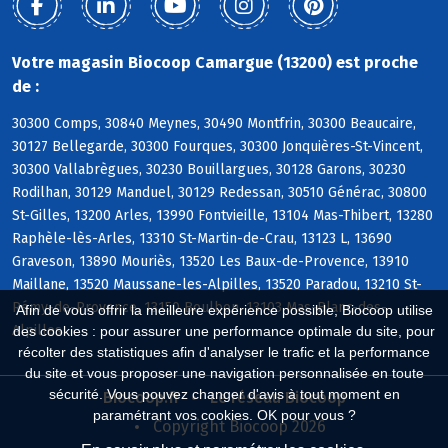
Votre magasin Biocoop Camargue (13200) est proche
de :
30300 Comps, 30840 Meynes, 30490 Montfrin, 30300 Beaucaire,
30127 Bellegarde, 30300 Fourques, 30300 Jonquières-St-Vincent,
30300 Vallabrègues, 30230 Bouillargues, 30128 Garons, 30230
Rodilhan, 30129 Manduel, 30129 Redessan, 30510 Générac, 30800
St-Gilles, 13200 Arles, 13990 Fontvieille, 13104 Mas-Thibert, 13280
Raphèle-lès-Arles, 13310 St-Martin-de-Crau, 13123 L, 13690
Graveson, 13890 Mouriès, 13520 Les Baux-de-Provence, 13910
Maillane, 13520 Maussane-les-Alpilles, 13520 Paradou, 13210 St-
Rémy-de-Provence, 13150 Boulbon, 13103 Mas-Blanc-des-
Afin de vous offrir la meilleure expérience possible, Biocoop utilise
Alpilles
des cookies : pour assurer une performance optimale du site, pour
récolter des statistiques afin d'analyser le trafic et la performance
du site et vous proposer une navigation personnalisée en toute
sécurité. Vous pouvez changer d'avis à tout moment en
Biocoop.fr
Le réseau Biocoop
paramétrant vos cookies. OK pour vous ?
Copyright Biocoop 2026