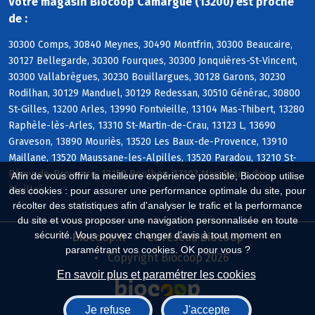
Votre magasin Biocoop Camargue (13200) est proche
de :
30300 Comps, 30840 Meynes, 30490 Montfrin, 30300 Beaucaire,
30127 Bellegarde, 30300 Fourques, 30300 Jonquières-St-Vincent,
30300 Vallabrègues, 30230 Bouillargues, 30128 Garons, 30230
Rodilhan, 30129 Manduel, 30129 Redessan, 30510 Générac, 30800
St-Gilles, 13200 Arles, 13990 Fontvieille, 13104 Mas-Thibert, 13280
Raphèle-lès-Arles, 13310 St-Martin-de-Crau, 13123 L, 13690
Graveson, 13890 Mouriès, 13520 Les Baux-de-Provence, 13910
Maillane, 13520 Maussane-les-Alpilles, 13520 Paradou, 13210 St-
Rémy-de-Provence, 13150 Boulbon, 13103 Mas-Blanc-des-
Afin de vous offrir la meilleure expérience possible, Biocoop utilise
Alpilles
des cookies : pour assurer une performance optimale du site, pour
récolter des statistiques afin d'analyser le trafic et la performance
du site et vous proposer une navigation personnalisée en toute
sécurité. Vous pouvez changer d'avis à tout moment en
Biocoop.fr
Le réseau Biocoop
paramétrant vos cookies. OK pour vous ?
Copyright Biocoop 2026
En savoir plus et paramétrer les cookies
Je refuse
J'accepte