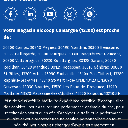
Votre magasin Biocoop Camargue (13200) est proche
de :
30300 Comps, 30840 Meynes, 30490 Montfrin, 30300 Beaucaire,
30127 Bellegarde, 30300 Fourques, 30300 Jonquières-St-Vincent,
30300 Vallabrègues, 30230 Bouillargues, 30128 Garons, 30230
Rodilhan, 30129 Manduel, 30129 Redessan, 30510 Générac, 30800
St-Gilles, 13200 Arles, 13990 Fontvieille, 13104 Mas-Thibert, 13280
Raphèle-lès-Arles, 13310 St-Martin-de-Crau, 13123 L, 13690
Graveson, 13890 Mouriès, 13520 Les Baux-de-Provence, 13910
Maillane, 13520 Maussane-les-Alpilles, 13520 Paradou, 13210 St-
Rémy-de-Provence, 13150 Boulbon, 13103 Mas-Blanc-des-
Afin de vous offrir la meilleure expérience possible, Biocoop utilise
Alpilles
des cookies : pour assurer une performance optimale du site, pour
récolter des statistiques afin d'analyser le trafic et la performance
du site et vous proposer une navigation personnalisée en toute
sécurité. Vous pouvez changer d'avis à tout moment en
Biocoop.fr
Le réseau Biocoop