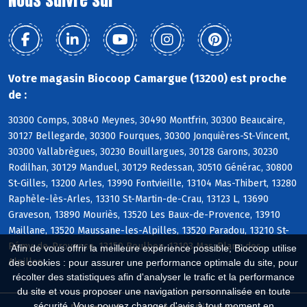
Nous suivre sur
Votre magasin Biocoop Camargue (13200) est proche
de :
30300 Comps, 30840 Meynes, 30490 Montfrin, 30300 Beaucaire,
30127 Bellegarde, 30300 Fourques, 30300 Jonquières-St-Vincent,
30300 Vallabrègues, 30230 Bouillargues, 30128 Garons, 30230
Rodilhan, 30129 Manduel, 30129 Redessan, 30510 Générac, 30800
St-Gilles, 13200 Arles, 13990 Fontvieille, 13104 Mas-Thibert, 13280
Raphèle-lès-Arles, 13310 St-Martin-de-Crau, 13123 L, 13690
Graveson, 13890 Mouriès, 13520 Les Baux-de-Provence, 13910
Maillane, 13520 Maussane-les-Alpilles, 13520 Paradou, 13210 St-
Rémy-de-Provence, 13150 Boulbon, 13103 Mas-Blanc-des-
Afin de vous offrir la meilleure expérience possible, Biocoop utilise
Alpilles
des cookies : pour assurer une performance optimale du site, pour
récolter des statistiques afin d'analyser le trafic et la performance
du site et vous proposer une navigation personnalisée en toute
sécurité. Vous pouvez changer d'avis à tout moment en