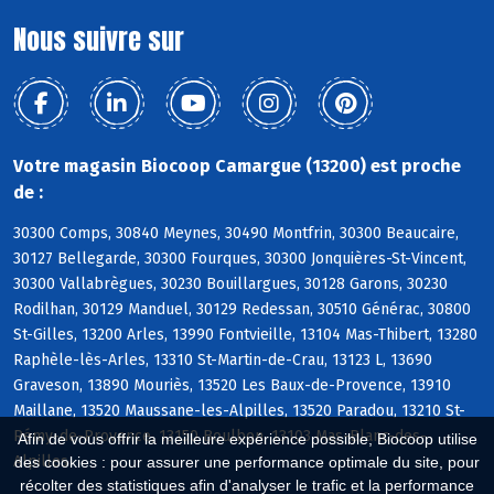
Nous suivre sur
Votre magasin Biocoop Camargue (13200) est proche
de :
30300 Comps, 30840 Meynes, 30490 Montfrin, 30300 Beaucaire,
30127 Bellegarde, 30300 Fourques, 30300 Jonquières-St-Vincent,
30300 Vallabrègues, 30230 Bouillargues, 30128 Garons, 30230
Rodilhan, 30129 Manduel, 30129 Redessan, 30510 Générac, 30800
St-Gilles, 13200 Arles, 13990 Fontvieille, 13104 Mas-Thibert, 13280
Raphèle-lès-Arles, 13310 St-Martin-de-Crau, 13123 L, 13690
Graveson, 13890 Mouriès, 13520 Les Baux-de-Provence, 13910
Maillane, 13520 Maussane-les-Alpilles, 13520 Paradou, 13210 St-
Rémy-de-Provence, 13150 Boulbon, 13103 Mas-Blanc-des-
Afin de vous offrir la meilleure expérience possible, Biocoop utilise
Alpilles
des cookies : pour assurer une performance optimale du site, pour
récolter des statistiques afin d'analyser le trafic et la performance