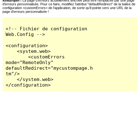
Remarques :
La page d'erreurs actuellement affichée peut être remplacée par une page
d'erreurs personnalisée. Pour ce faire, modifiez l'attribut "defaultRedirect" de la balise de
configuration <customErrors> de l'application, de sorte qu'il pointe vers une URL de la
page d'erreurs personnalisée !
<!-- Fichier de configuration 
Web.Config -->

<configuration>

    <system.web>

        <customErrors 
mode="RemoteOnly" 
defaultRedirect="mycustompage.h
tm"/>

    </system.web>

</configuration>