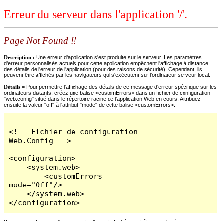
Erreur du serveur dans l'application '/'.
Page Not Found !!
Description :
Une erreur d'application s'est produite sur le serveur. Les paramètres
d'erreur personnalisés actuels pour cette application empêchent l'affichage à distance
des détails de l'erreur de l'application (pour des raisons de sécurité). Cependant, ils
peuvent être affichés par les navigateurs qui s'exécutent sur l'ordinateur serveur local.
Détails =
Pour permettre l'affichage des détails de ce message d'erreur spécifique sur les
ordinateurs distants, créez une balise <customErrors> dans un fichier de configuration
"web.config" situé dans le répertoire racine de l'application Web en cours. Attribuez
ensuite la valeur "off" à l'attribut "mode" de cette balise <customErrors>.
<!-- Fichier de configuration 
Web.Config -->

<configuration>

    <system.web>

        <customErrors 
mode="Off"/>

    </system.web>

</configuration>