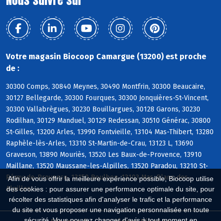
Nous suivre sur
Votre magasin Biocoop Camargue (13200) est proche
de :
30300 Comps, 30840 Meynes, 30490 Montfrin, 30300 Beaucaire,
30127 Bellegarde, 30300 Fourques, 30300 Jonquières-St-Vincent,
30300 Vallabrègues, 30230 Bouillargues, 30128 Garons, 30230
Rodilhan, 30129 Manduel, 30129 Redessan, 30510 Générac, 30800
St-Gilles, 13200 Arles, 13990 Fontvieille, 13104 Mas-Thibert, 13280
Raphèle-lès-Arles, 13310 St-Martin-de-Crau, 13123 L, 13690
Graveson, 13890 Mouriès, 13520 Les Baux-de-Provence, 13910
Maillane, 13520 Maussane-les-Alpilles, 13520 Paradou, 13210 St-
Rémy-de-Provence, 13150 Boulbon, 13103 Mas-Blanc-des-
Afin de vous offrir la meilleure expérience possible, Biocoop utilise
Alpilles
des cookies : pour assurer une performance optimale du site, pour
récolter des statistiques afin d'analyser le trafic et la performance
du site et vous proposer une navigation personnalisée en toute
sécurité. Vous pouvez changer d'avis à tout moment en