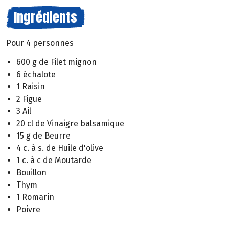
Ingrédients
Pour 4 personnes
600 g de Filet mignon
6 échalote
1 Raisin
2 Figue
3 Ail
20 cl de Vinaigre balsamique
15 g de Beurre
4 c. à s. de Huile d'olive
1 c. à c de Moutarde
Bouillon
Thym
1 Romarin
Poivre