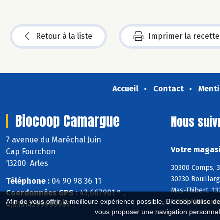
Retour à la liste
Imprimer la recette
Accueil
Contact
Menti
Biocoop Camargue
Nous suiv
7 avenue du Maréchal Juin
Votre magasi
Cap Fourchon
13200 Arles
30300 Comps, 3
30230 Bouillarg
Téléphone :
04 90 98 36 11
Mas-Thibert, 13
Coordonnées GPS :
43,667901 ° ,
13520 Maussane
Afin de vous offrir la meilleure expérience possible, Biocoop utilise d
4,63514299999997 °
vous proposer une navigation personnal