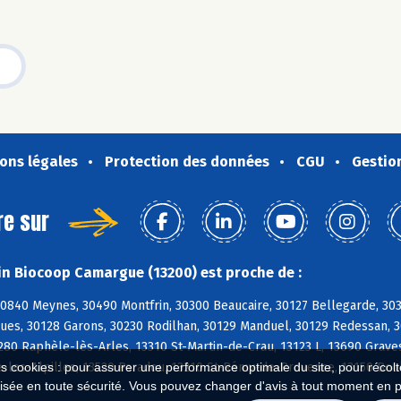
ons légales
Protection des données
CGU
Gestio
re sur
n Biocoop Camargue (13200) est proche de :
0840 Meynes, 30490 Montfrin, 30300 Beaucaire, 30127 Bellegarde, 303
ues, 30128 Garons, 30230 Rodilhan, 30129 Manduel, 30129 Redessan, 30
280 Raphèle-lès-Arles, 13310 St-Martin-de-Crau, 13123 L, 13690 Grav
-les-Alpilles, 13520 Paradou, 13210 St-Rémy-de-Provence, 13150 Bou
es cookies : pour assurer une performance optimale du site, pour récolter
isée en toute sécurité. Vous pouvez changer d'avis à tout moment en 