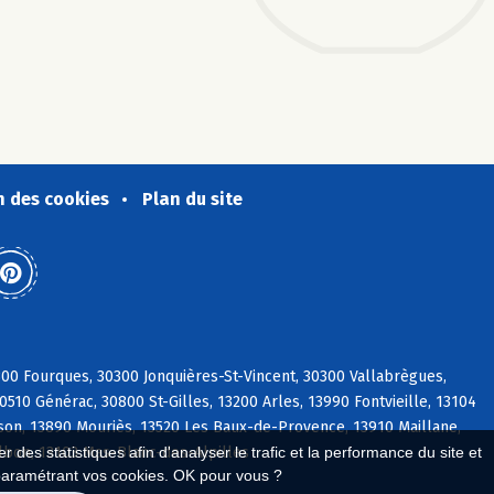
n des cookies
Plan du site
00 Fourques, 30300 Jonquières-St-Vincent, 30300 Vallabrègues,
510 Générac, 30800 St-Gilles, 13200 Arles, 13990 Fontvieille, 13104
eson, 13890 Mouriès, 13520 Les Baux-de-Provence, 13910 Maillane,
lbon, 13103 Mas-Blanc-des-Alpilles
 des statistiques afin d'analyser le trafic et la performance du site et
paramétrant vos cookies. OK pour vous ?