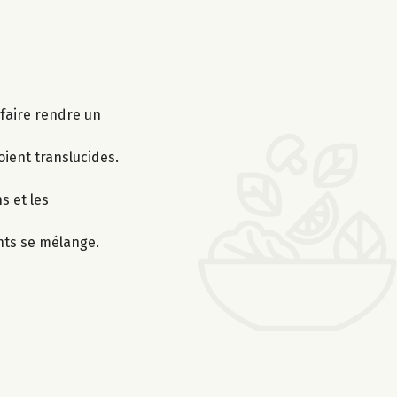
faire rendre un
oient translucides.
s et les
nts se mélange.