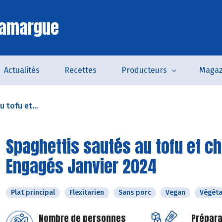
Camargue
Actualités
Recettes
Producteurs
Magaz
 tofu et...
Spaghettis sautés au tofu et c
Engagés Janvier 2024
Plat principal
Flexitarien
Sans porc
Vegan
Végéta
Nombre de personnes
Prépara