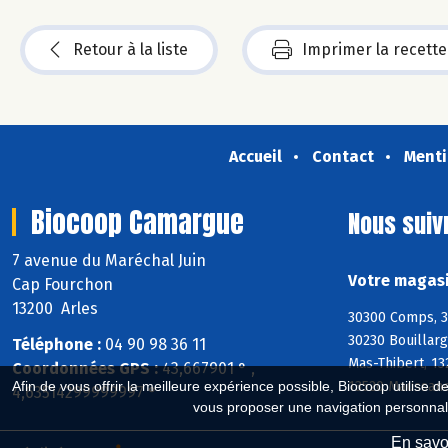
Retour à la liste
Imprimer la recette
Accueil
Contact
Menti
Biocoop Camargue
Nous suiv
7 avenue du Maréchal Juin
Votre magasi
Cap Fourchon
13200 Arles
30300 Comps, 3
30230 Bouillarg
Téléphone :
04 90 98 36 11
Mas-Thibert, 13
Coordonnées GPS :
43,667901 ° ,
13520 Maussane
Afin de vous offrir la meilleure expérience possible, Biocoop utilise d
4,63514299999997 °
vous proposer une navigation personnal
En savoi