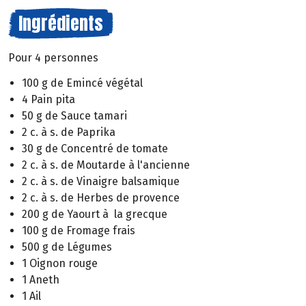
Ingrédients
Pour 4 personnes
100 g de Emincé végétal
4 Pain pita
50 g de Sauce tamari
2 c. à s. de Paprika
30 g de Concentré de tomate
2 c. à s. de Moutarde à l'ancienne
2 c. à s. de Vinaigre balsamique
2 c. à s. de Herbes de provence
200 g de Yaourt à la grecque
100 g de Fromage frais
500 g de Légumes
1 Oignon rouge
1 Aneth
1 Ail