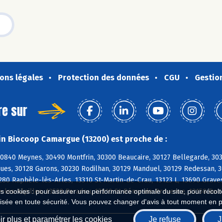
ons légales
Protection des données
CGU
Gestio
re sur
n Biocoop Camargue (13200) est proche de :
0840 Meynes, 30490 Montfrin, 30300 Beaucaire, 30127 Bellegarde, 303
ues, 30128 Garons, 30230 Rodilhan, 30129 Manduel, 30129 Redessan, 30
280 Raphèle-lès-Arles, 13310 St-Martin-de-Crau, 13123 L, 13690 Grav
-les-Alpilles, 13520 Paradou, 13210 St-Rémy-de-Provence, 13150 Bou
es cookies : pour assurer une performance optimale du site, pour récolter
isée en toute sécurité. Vous pouvez changer d'avis à tout moment en 
r plus et paramétrer les cookies
Je refuse
J