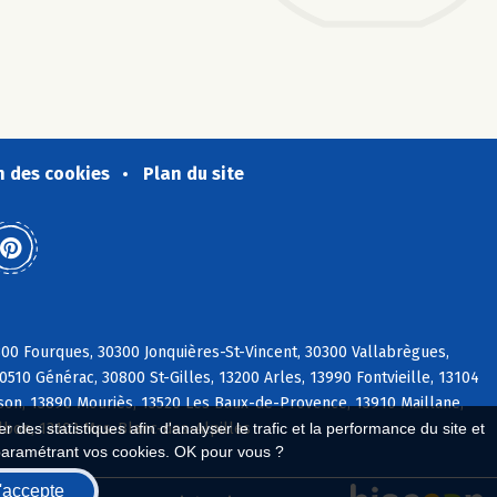
n des cookies
Plan du site
00 Fourques, 30300 Jonquières-St-Vincent, 30300 Vallabrègues,
510 Générac, 30800 St-Gilles, 13200 Arles, 13990 Fontvieille, 13104
eson, 13890 Mouriès, 13520 Les Baux-de-Provence, 13910 Maillane,
lbon, 13103 Mas-Blanc-des-Alpilles
 des statistiques afin d'analyser le trafic et la performance du site et
paramétrant vos cookies. OK pour vous ?
'accepte