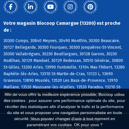
Votre magasin Biocoop Camargue (13200) est proche
de :
30300 Comps, 30840 Meynes, 30490 Montfrin, 30300 Beaucaire,
30127 Bellegarde, 30300 Fourques, 30300 Jonquières-St-Vincent,
30300 Vallabrègues, 30230 Bouillargues, 30128 Garons, 30230
Rodilhan, 30129 Manduel, 30129 Redessan, 30510 Générac, 30800
St-Gilles, 13200 Arles, 13990 Fontvieille, 13104 Mas-Thibert, 13280
Raphèle-lès-Arles, 13310 St-Martin-de-Crau, 13123 L, 13690
Graveson, 13890 Mouriès, 13520 Les Baux-de-Provence, 13910
Maillane, 13520 Maussane-les-Alpilles, 13520 Paradou, 13210 St-
Rémy-de-Provence, 13150 Boulbon, 13103 Mas-Blanc-des-
Afin de vous offrir la meilleure expérience possible, Biocoop utilise
Alpilles
des cookies : pour assurer une performance optimale du site, pour
récolter des statistiques afin d'analyser le trafic et la performance
du site et vous proposer une navigation personnalisée en toute
sécurité. Vous pouvez changer d'avis à tout moment en
Biocoop.fr
Le réseau Biocoop
paramétrant vos cookies. OK pour vous ?
Copyright Biocoop 2026