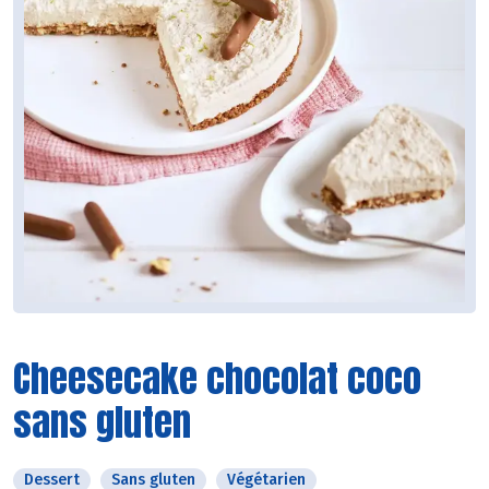
Cheesecake chocolat coco
sans gluten
Dessert
Sans gluten
Végétarien