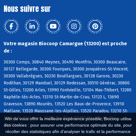
Nous suivre sur
Votre magasin Biocoop Camargue (13200) est proche
de :
30300 Comps, 30840 Meynes, 30490 Montfrin, 30300 Beaucaire,
30127 Bellegarde, 30300 Fourques, 30300 Jonquières-St-Vincent,
30300 Vallabrègues, 30230 Bouillargues, 30128 Garons, 30230
Rodilhan, 30129 Manduel, 30129 Redessan, 30510 Générac, 30800
St-Gilles, 13200 Arles, 13990 Fontvieille, 13104 Mas-Thibert, 13280
Raphèle-lès-Arles, 13310 St-Martin-de-Crau, 13123 L, 13690
Graveson, 13890 Mouriès, 13520 Les Baux-de-Provence, 13910
Maillane, 13520 Maussane-les-Alpilles, 13520 Paradou, 13210 St-
Rémy-de-Provence, 13150 Boulbon, 13103 Mas-Blanc-des-
Afin de vous offrir la meilleure expérience possible, Biocoop utilise
Alpilles
des cookies : pour assurer une performance optimale du site, pour
récolter des statistiques afin d'analyser le trafic et la performance