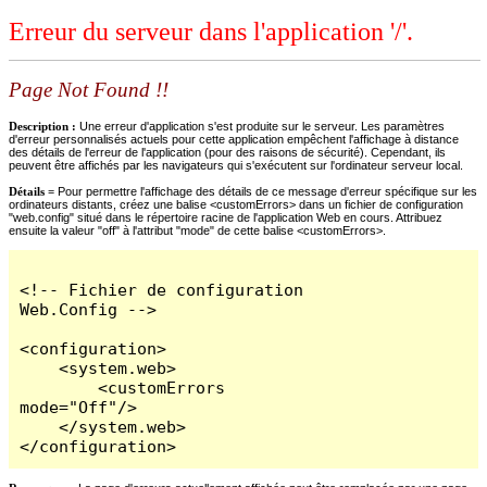
Erreur du serveur dans l'application '/'.
Page Not Found !!
Description :
Une erreur d'application s'est produite sur le serveur. Les paramètres
d'erreur personnalisés actuels pour cette application empêchent l'affichage à distance
des détails de l'erreur de l'application (pour des raisons de sécurité). Cependant, ils
peuvent être affichés par les navigateurs qui s'exécutent sur l'ordinateur serveur local.
Détails =
Pour permettre l'affichage des détails de ce message d'erreur spécifique sur les
ordinateurs distants, créez une balise <customErrors> dans un fichier de configuration
"web.config" situé dans le répertoire racine de l'application Web en cours. Attribuez
ensuite la valeur "off" à l'attribut "mode" de cette balise <customErrors>.
<!-- Fichier de configuration 
Web.Config -->

<configuration>

    <system.web>

        <customErrors 
mode="Off"/>

    </system.web>

</configuration>