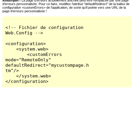
Remarques :
La page d'erreurs actuellement affichée peut être remplacée par une page
d'erreurs personnalisée. Pour ce faire, modifiez l'attribut "defaultRedirect" de la balise de
configuration <customErrors> de l'application, de sorte qu'il pointe vers une URL de la
page d'erreurs personnalisée !
<!-- Fichier de configuration 
Web.Config -->

<configuration>

    <system.web>

        <customErrors 
mode="RemoteOnly" 
defaultRedirect="mycustompage.h
tm"/>

    </system.web>

</configuration>