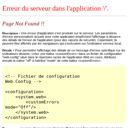
Erreur du serveur dans l'application '/'.
Page Not Found !!
Description :
Une erreur d'application s'est produite sur le serveur. Les paramètres
d'erreur personnalisés actuels pour cette application empêchent l'affichage à distance
des détails de l'erreur de l'application (pour des raisons de sécurité). Cependant, ils
peuvent être affichés par les navigateurs qui s'exécutent sur l'ordinateur serveur local.
Détails =
Pour permettre l'affichage des détails de ce message d'erreur spécifique sur les
ordinateurs distants, créez une balise <customErrors> dans un fichier de configuration
"web.config" situé dans le répertoire racine de l'application Web en cours. Attribuez
ensuite la valeur "off" à l'attribut "mode" de cette balise <customErrors>.
<!-- Fichier de configuration 
Web.Config -->

<configuration>

    <system.web>

        <customErrors 
mode="Off"/>

    </system.web>

</configuration>