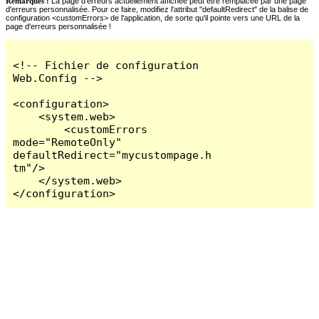
Remarques :
La page d'erreurs actuellement affichée peut être remplacée par une page
d'erreurs personnalisée. Pour ce faire, modifiez l'attribut "defaultRedirect" de la balise de
configuration <customErrors> de l'application, de sorte qu'il pointe vers une URL de la
page d'erreurs personnalisée !
<!-- Fichier de configuration 
Web.Config -->

<configuration>

    <system.web>

        <customErrors 
mode="RemoteOnly" 
defaultRedirect="mycustompage.h
tm"/>

    </system.web>

</configuration>