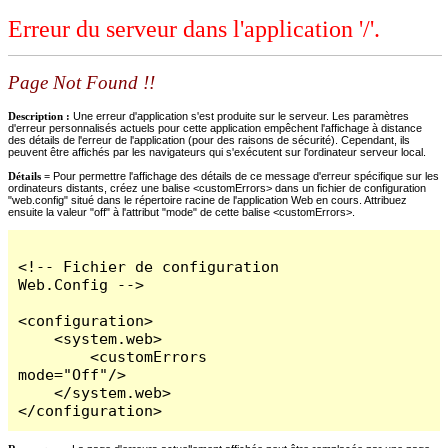
Erreur du serveur dans l'application '/'.
Page Not Found !!
Description :
Une erreur d'application s'est produite sur le serveur. Les paramètres
d'erreur personnalisés actuels pour cette application empêchent l'affichage à distance
des détails de l'erreur de l'application (pour des raisons de sécurité). Cependant, ils
peuvent être affichés par les navigateurs qui s'exécutent sur l'ordinateur serveur local.
Détails =
Pour permettre l'affichage des détails de ce message d'erreur spécifique sur les
ordinateurs distants, créez une balise <customErrors> dans un fichier de configuration
"web.config" situé dans le répertoire racine de l'application Web en cours. Attribuez
ensuite la valeur "off" à l'attribut "mode" de cette balise <customErrors>.
<!-- Fichier de configuration 
Web.Config -->

<configuration>

    <system.web>

        <customErrors 
mode="Off"/>

    </system.web>

</configuration>