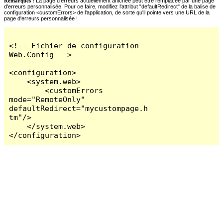
Remarques :
La page d'erreurs actuellement affichée peut être remplacée par une page
d'erreurs personnalisée. Pour ce faire, modifiez l'attribut "defaultRedirect" de la balise de
configuration <customErrors> de l'application, de sorte qu'il pointe vers une URL de la
page d'erreurs personnalisée !
<!-- Fichier de configuration 
Web.Config -->

<configuration>

    <system.web>

        <customErrors 
mode="RemoteOnly" 
defaultRedirect="mycustompage.h
tm"/>

    </system.web>

</configuration>