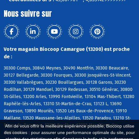
Nous suivre sur
Votre magasin Biocoop Camargue (13200) est proche
de :
30300 Comps, 30840 Meynes, 30490 Montfrin, 30300 Beaucaire,
30127 Bellegarde, 30300 Fourques, 30300 Jonquières-St-Vincent,
30300 Vallabrègues, 30230 Bouillargues, 30128 Garons, 30230
Rodilhan, 30129 Manduel, 30129 Redessan, 30510 Générac, 30800
St-Gilles, 13200 Arles, 13990 Fontvieille, 13104 Mas-Thibert, 13280
Raphèle-lès-Arles, 13310 St-Martin-de-Crau, 13123 L, 13690
Graveson, 13890 Mouriès, 13520 Les Baux-de-Provence, 13910
Maillane, 13520 Maussane-les-Alpilles, 13520 Paradou, 13210 St-
Rémy-de-Provence, 13150 Boulbon, 13103 Mas-Blanc-des-
Afin de vous offrir la meilleure expérience possible, Biocoop utilise
Alpilles
des cookies : pour assurer une performance optimale du site, pour