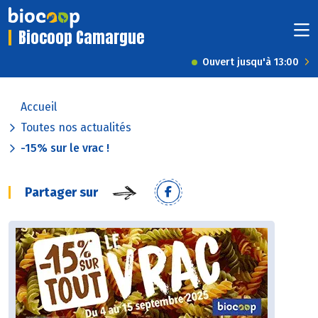
Biocoop Camargue
Ouvert jusqu'à 13:00
Accueil
Toutes nos actualités
-15% sur le vrac !
Partager sur