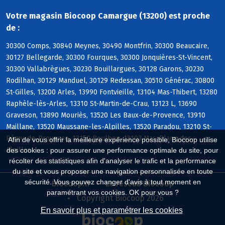
Votre magasin Biocoop Camargue (13200) est proche
de :
30300 Comps, 30840 Meynes, 30490 Montfrin, 30300 Beaucaire,
30127 Bellegarde, 30300 Fourques, 30300 Jonquières-St-Vincent,
30300 Vallabrègues, 30230 Bouillargues, 30128 Garons, 30230
Rodilhan, 30129 Manduel, 30129 Redessan, 30510 Générac, 30800
St-Gilles, 13200 Arles, 13990 Fontvieille, 13104 Mas-Thibert, 13280
Raphèle-lès-Arles, 13310 St-Martin-de-Crau, 13123 L, 13690
Graveson, 13890 Mouriès, 13520 Les Baux-de-Provence, 13910
Maillane, 13520 Maussane-les-Alpilles, 13520 Paradou, 13210 St-
Rémy-de-Provence, 13150 Boulbon, 13103 Mas-Blanc-des-
Afin de vous offrir la meilleure expérience possible, Biocoop utilise
Alpilles
des cookies : pour assurer une performance optimale du site, pour
récolter des statistiques afin d'analyser le trafic et la performance
du site et vous proposer une navigation personnalisée en toute
sécurité. Vous pouvez changer d'avis à tout moment en
Biocoop.fr
Le réseau Biocoop
paramétrant vos cookies. OK pour vous ?
Copyright Biocoop 2026
En savoir plus et paramétrer les cookies