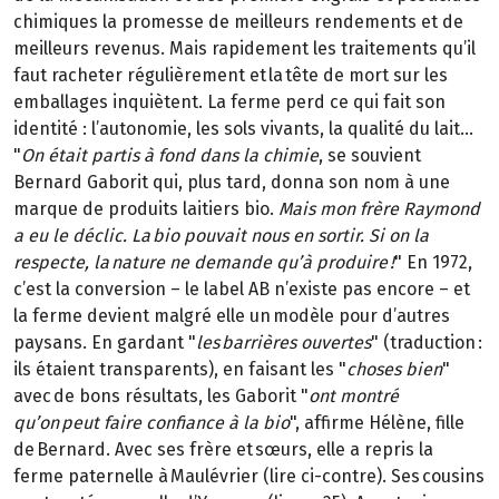
chimiques la promesse de meilleurs rendements et de
meilleurs revenus. Mais rapidement les traitements qu’il
faut racheter régulièrement et la tête de mort sur les
emballages inquiètent. La ferme perd ce qui fait son
identité : l’autonomie, les sols vivants, la qualité du lait…
"
On était partis à fond dans la chimie
, se souvient
Bernard Gaborit qui, plus tard, donna son nom à une
marque de produits laitiers bio.
Mais mon frère Raymond
a eu le déclic. La bio pouvait nous en sortir. Si on la
respecte, la nature ne demande qu’à produire !
" En 1972,
c’est la conversion – le label AB n’existe pas encore – et
la ferme devient malgré elle un modèle pour d’autres
paysans. En gardant "
les barrières ouvertes
" (traduction :
ils étaient transparents), en faisant les "
choses bien
"
avec de bons résultats, les Gaborit "
ont montré
qu’on peut faire confiance à la bio
", affirme Hélène, fille
de Bernard. Avec ses frère et sœurs, elle a repris la
ferme paternelle à Maulévrier (lire ci-contre). Ses cousins