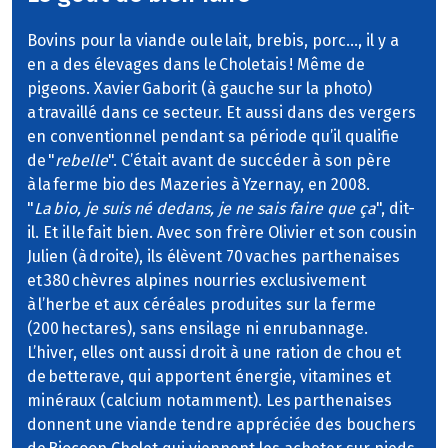
Bovins pour la viande ou le lait, brebis, porc…, il y a
en a des élevages dans le Choletais ! Même de
pigeons. Xavier Gaborit (à gauche sur la photo)
a travaillé dans ce secteur. Et aussi dans des vergers
en conventionnel pendant sa période qu’il qualifie
de "
rebelle
". C’était avant de succéder à son père
à la ferme bio des Mazeries à Yzernay, en 2008.
"
La bio, je suis né dedans, je ne sais faire que ça
", dit-
il. Et il le fait bien. Avec son frère Olivier et son cousin
Julien (à droite), ils élèvent 70 vaches parthenaises
et 380 chèvres alpines nourries exclusivement
à l’herbe et aux céréales produites sur la ferme
(200 hectares), sans ensilage ni enrubannage.
L’hiver, elles ont aussi droit à une ration de chou et
de betterave, qui apportent énergie, vitamines et
minéraux (calcium notamment). Les parthenaises
donnent une viande tendre appréciée des bouchers