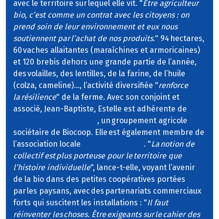
avec le territoire sur lequel elle vit. "
Être agriculteur
bio, c’est comme un contrat avec les citoyens : on
prend soin de leur environnement et eux nous
soutiennent par l’achat de nos produits.
" 94 hectares,
60 vaches allaitantes (maraîchines et armoricaines)
et 120 brebis dehors une grande partie de l’année,
des volailles, des lentilles, de la farine, de l’huile
(colza, cameline)…, l’activité diversifiée "
renforce
la résilience
" de la ferme. Avec son conjoint et
associé, Jean-Baptiste, Estelle est adhérente de
Volailles bio de l’Ouest
, un groupement agricole
sociétaire de Biocoop. Elle est également membre de
l’association locale
Bio Ribou Verdon
. "
La notion de
collectif est plus porteuse pour le territoire que
l’histoire individuelle
", lance-t-elle, voyant l’avenir
de la bio dans des petites coopératives portées
par les paysans, avec des partenariats commerciaux
forts qui suscitent les installations : "
Il faut
réinventer les choses. Être exigeants sur le cahier des