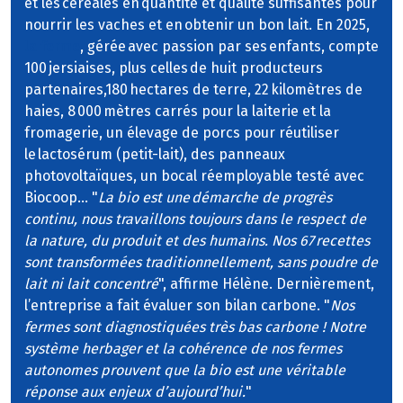
et les céréales en quantité et qualité suffisantes pour
nourrir les vaches et en obtenir un bon lait. En 2025,
la ferme
, gérée avec passion par ses enfants, compte
100 jersiaises, plus celles de huit producteurs
partenaires,180 hectares de terre, 22 kilomètres de
haies, 8 000 mètres carrés pour la laiterie et la
fromagerie, un élevage de porcs pour réutiliser
le lactosérum (petit-lait), des panneaux
photovoltaïques, un bocal réemployable testé avec
Biocoop… "
La bio est une démarche de progrès
continu, nous travaillons toujours dans le respect de
la nature, du produit et des humains. Nos 67 recettes
sont transformées traditionnellement, sans poudre de
lait ni lait concentré
", affirme Hélène. Dernièrement,
l’entreprise a fait évaluer son bilan carbone. "
Nos
fermes sont diagnostiquées très bas carbone ! Notre
système herbager et la cohérence de nos fermes
autonomes prouvent que la bio est une véritable
réponse aux enjeux d’aujourd’hui.
"