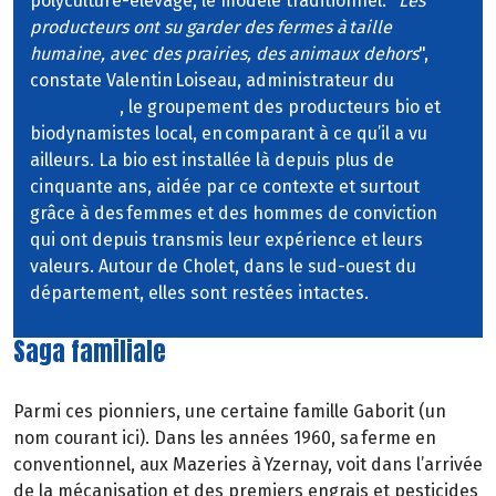
polyculture-élevage, le modèle traditionnel. "
Les
producteurs ont su garder des fermes à taille
humaine, avec des prairies, des animaux dehors
",
constate Valentin Loiseau, administrateur du
Gabb Anjou
, le groupement des producteurs bio et
biodynamistes local, en comparant à ce qu’il a vu
ailleurs. La bio est installée là depuis plus de
cinquante ans, aidée par ce contexte et surtout
grâce à des femmes et des hommes de conviction
qui ont depuis transmis leur expérience et leurs
valeurs. Autour de Cholet, dans le sud-ouest du
département, elles sont restées intactes.
Saga familiale
Parmi ces pionniers, une certaine famille Gaborit (un
nom courant ici). Dans les années 1960, sa ferme en
conventionnel, aux Mazeries à Yzernay, voit dans l’arrivée
de la mécanisation et des premiers engrais et pesticides