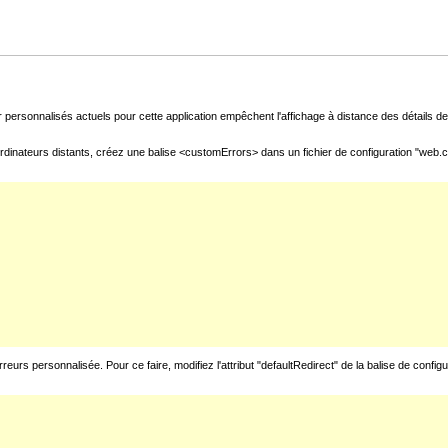
 personnalisés actuels pour cette application empêchent l'affichage à distance des détails de 
rdinateurs distants, créez une balise <customErrors> dans un fichier de configuration "web.con
urs personnalisée. Pour ce faire, modifiez l'attribut "defaultRedirect" de la balise de config