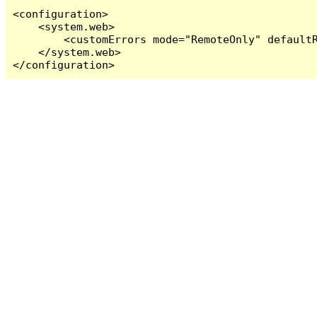
<configuration>

    <system.web>

        <customErrors mode="RemoteOnly" defaultR
    </system.web>

</configuration>