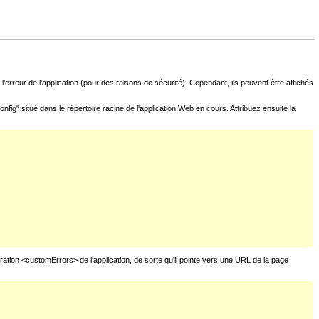
l'erreur de l'application (pour des raisons de sécurité). Cependant, ils peuvent être affichés
fig" situé dans le répertoire racine de l'application Web en cours. Attribuez ensuite la
uration <customErrors> de l'application, de sorte qu'il pointe vers une URL de la page