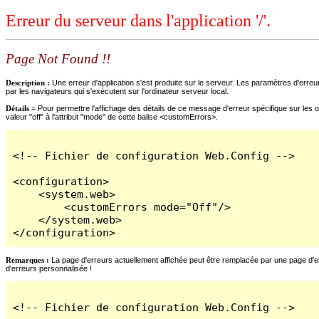
Erreur du serveur dans l'application '/'.
Page Not Found !!
Description :
Une erreur d'application s'est produite sur le serveur. Les paramètres d'erreur
par les navigateurs qui s'exécutent sur l'ordinateur serveur local.
Détails =
Pour permettre l'affichage des détails de ce message d'erreur spécifique sur les o
valeur "off" à l'attribut "mode" de cette balise <customErrors>.
<!-- Fichier de configuration Web.Config -->

<configuration>

    <system.web>

        <customErrors mode="Off"/>

    </system.web>

</configuration>
Remarques :
La page d'erreurs actuellement affichée peut être remplacée par une page d'erre
d'erreurs personnalisée !
<!-- Fichier de configuration Web.Config -->
