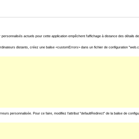
 personnalisés actuels pour cette application empêchent l'affichage à distance des détails de 
rdinateurs distants, créez une balise <customErrors> dans un fichier de configuration "web.con
urs personnalisée. Pour ce faire, modifiez l'attribut "defaultRedirect" de la balise de config