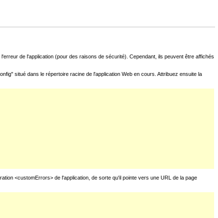
l'erreur de l'application (pour des raisons de sécurité). Cependant, ils peuvent être affichés
fig" situé dans le répertoire racine de l'application Web en cours. Attribuez ensuite la
uration <customErrors> de l'application, de sorte qu'il pointe vers une URL de la page