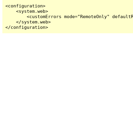
<configuration>

    <system.web>

        <customErrors mode="RemoteOnly" defaultR
    </system.web>

</configuration>