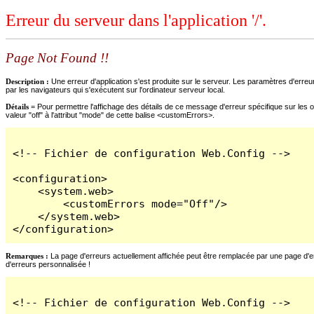
Erreur du serveur dans l'application '/'.
Page Not Found !!
Description :
Une erreur d'application s'est produite sur le serveur. Les paramètres d'erreur
par les navigateurs qui s'exécutent sur l'ordinateur serveur local.
Détails =
Pour permettre l'affichage des détails de ce message d'erreur spécifique sur les o
valeur "off" à l'attribut "mode" de cette balise <customErrors>.
<!-- Fichier de configuration Web.Config -->

<configuration>

    <system.web>

        <customErrors mode="Off"/>

    </system.web>

</configuration>
Remarques :
La page d'erreurs actuellement affichée peut être remplacée par une page d'erre
d'erreurs personnalisée !
<!-- Fichier de configuration Web.Config -->
